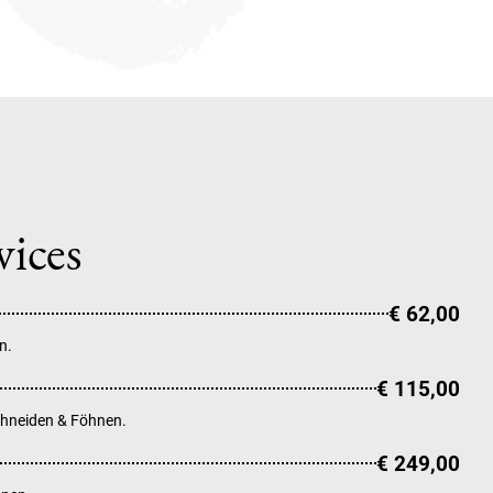
vices
€ 62,00
n.
€ 115,00
Schneiden & Föhnen.
€ 249,00